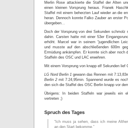
Merlin Rose attackierte die Staffel der Alten u
einen kleinen Vorsprung heraus. Franek Haschke
Staffel mit einem beherzten Lauf wieder an die en
heran. Dennoch konnte Falko Zauber an erster Po
übergeben…
Doch der Vorsprung von drei Sekunden schmolz 
dahin. Carsten hatte mit einer 53er Eingangsrun
erhöht. Marcel war in seinem “jugendlichen Leic
und musste auf den abschließenden 600m geg
Ermüdung ankämpfen. Er konnte sich aber noch d
Staffeln des OSC und LAC erwehren.
Mit einem Vorsprung von knapp elf Sekunden lief C
LG Nord Berlin 1
gewann das Rennen mit 7:13,83m
Berlin 2
mit 7:24,95min. Spannend wurde es noch 
den sich die Staffel des OSC Berlin knapp vor dem
Übrigens: In beiden Staffeln war jeweils ein e
vertreten ;)
Spruch des Tages
“Ich muss ja sehen, dass ich meine Altherr
an den Start bekomme.”