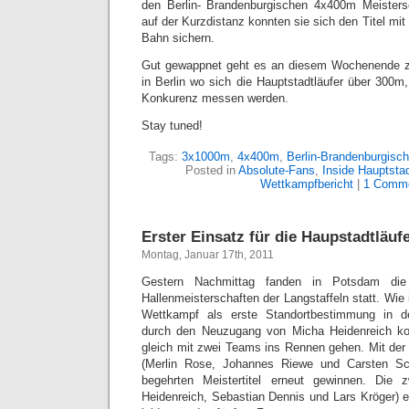
den Berlin- Brandenburgischen 4x400m Meister
auf der Kurzdistanz konnten sie sich den Titel mit
Bahn sichern.
Gut gewappnet geht es an diesem Wochenende z
in Berlin wo sich die Hauptstadtläufer über 300m
Konkurenz messen werden.
Stay tuned!
Tags:
3x1000m
,
4x400m
,
Berlin-Brandenburgisch
Posted in
Absolute-Fans
,
Inside Hauptstad
Wettkampfbericht
|
1 Comme
Erster Einsatz für die Haupstadtläuf
Montag, Januar 17th, 2011
Gestern Nachmittag fanden in Potsdam die B
Hallenmeisterschaften der Langstaffeln statt. Wie 
Wettkampf als erste Standortbestimmung in de
durch den Neuzugang von Micha Heidenreich kon
gleich mit zwei Teams ins Rennen gehen. Mit der
(Merlin Rose, Johannes Riewe und Carsten Sc
begehrten Meistertitel erneut gewinnen. Die 
Heidenreich, Sebastian Dennis und Lars Kröger) e