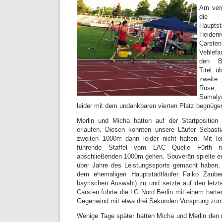
Am ver
die 
Haupt
Heidenr
Carsten
Vehlefa
den Be
Titel ü
zweite
Rose,
Samaly
leider mit dem undankbaren vierten Platz begnüge
Merlin und Micha hatten auf der Startposition
erlaufen. Diesen konnten unsere Läufer Sebas
zweiten 1000m dann leider nicht halten. Mit l
führende Staffel vom LAC Quelle Fürth m
abschließenden 1000m gehen. Souverän spielte er 
über Jahre des Leistungssports gemacht haben, 
dem ehemaligen Hauptstadtläufer Falko Zauber
bayrischen Auswahl) zu und setzte auf den letz
Carsten führte die LG Nord Berlin mit einem hart
Gegenwind mit etwa drei Sekunden Vorsprung zum
Wenige Tage später hatten Micha und Merlin den n