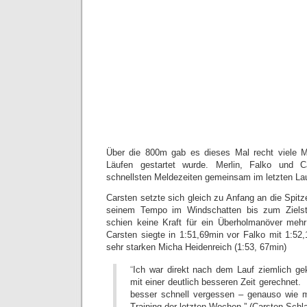
Über die 800m gab es dieses Mal recht viele M
Läufen gestartet wurde. Merlin, Falko und C
schnellsten Meldezeiten gemeinsam im letzten Lau
Carsten setzte sich gleich zu Anfang an die Spit
seinem Tempo im Windschatten bis zum Zielstr
schien keine Kraft für ein Überholmanöver meh
Carsten siegte in 1:51,69min vor Falko mit 1:52
sehr starken Micha Heidenreich (1:53, 67min)
“
Ich war direkt nach dem Lauf ziemlich gek
mit einer deutlich besseren Zeit gerechnet.
besser schnell vergessen – genauso wie m
Training der letzten Wochen.” (Carsten Schl