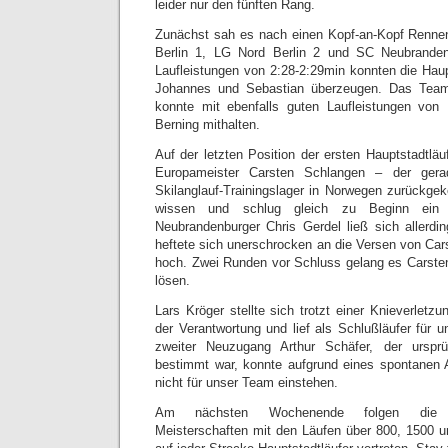
leider nur den fünften Rang.
Zunächst sah es nach einen Kopf-an-Kopf Rennen
Berlin 1, LG Nord Berlin 2 und SC Neubranden
Laufleistungen von 2:28-2:29min konnten die Haup
Johannes und Sebastian überzeugen. Das Tea
konnte mit ebenfalls guten Laufleistungen von
Berning mithalten.
Auf der letzten Position der ersten Hauptstadtläuf
Europameister Carsten Schlangen – der gera
Skilanglauf-Trainingslager in Norwegen zurückgek
wissen und schlug gleich zu Beginn ei
Neubrandenburger Chris Gerdel ließ sich allerdi
heftete sich unerschrocken an die Versen von Car
hoch. Zwei Runden vor Schluss gelang es Carsten
lösen.
Lars Kröger stellte sich trotzt einer Knieverletz
der Verantwortung und lief als Schlußläufer für u
zweiter Neuzugang Arthur Schäfer, der ursprü
bestimmt war, konnte aufgrund eines spontanen 
nicht für unser Team einstehen.
Am nächsten Wochenende folgen die Ber
Meisterschaften mit den Läufen über 800, 1500 