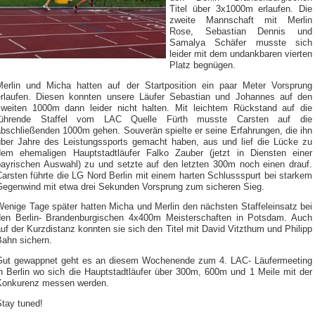
Titel über 3x1000m erlaufen. Die
zweite Mannschaft mit Merlin
Rose, Sebastian Dennis und
Samalya Schäfer musste sich
leider mit dem undankbaren vierten
Platz begnügen.
Merlin und Micha hatten auf der Startposition ein paar Meter Vorsprung
erlaufen. Diesen konnten unsere Läufer Sebastian und Johannes auf den
zweiten 1000m dann leider nicht halten. Mit leichtem Rückstand auf die
führende Staffel vom LAC Quelle Fürth musste Carsten auf die
abschließenden 1000m gehen. Souverän spielte er seine Erfahrungen, die ihn
über Jahre des Leistungssports gemacht haben, aus und lief die Lücke zu
dem ehemaligen Hauptstadtläufer Falko Zauber (jetzt in Diensten einer
bayrischen Auswahl) zu und setzte auf den letzten 300m noch einen drauf.
arsten führte die LG Nord Berlin mit einem harten Schlussspurt bei starkem
Gegenwind mit etwa drei Sekunden Vorsprung zum sicheren Sieg.
Wenige Tage später hatten Micha und Merlin den nächsten Staffeleinsatz bei
den Berlin- Brandenburgischen 4x400m Meisterschaften in Potsdam. Auch
uf der Kurzdistanz konnten sie sich den Titel mit David Vitzthum und Philipp
Bahn sichern.
Gut gewappnet geht es an diesem Wochenende zum 4. LAC- Läufermeeting
in Berlin wo sich die Hauptstadtläufer über 300m, 600m und 1 Meile mit der
Konkurenz messen werden.
Stay tuned!