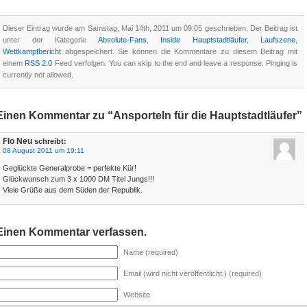
Dieser Eintrag wurde am Samstag, Mai 14th, 2011 um 09:05 geschrieben. Der Beitrag ist
unter der Kategorie
Absolute-Fans
,
Inside Hauptstadtläufer
,
Laufszene
,
Wettkampfbericht
abgespeichert. Sie können die Kommentare zu diesem Beitrag mit
einem
RSS 2.0
Feed verfolgen. You can skip to the end and leave a response. Pinging is
currently not allowed.
Einen Kommentar zu “Ansporteln für die Hauptstadtläufer”
Flo Neu
schreibt:
08 August 2011 um 19:11
Geglückte Generalprobe = perfekte Kür!
Glückwunsch zum 3 x 1000 DM Titel Jungs!!!
Viele Grüße aus dem Süden der Republik.
Einen Kommentar verfassen.
Name (required)
Email (wird nicht veröffentlicht.) (required)
Website