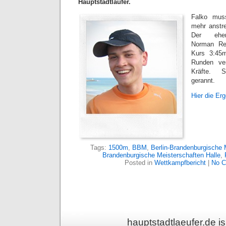
Hauptstadtläufer.
Falko muss
mehr anstre
Der ehema
Norman Re
Kurs 3:45m
Runden ver
Kräfte. 
gerannt.
Hier die Er
Tags:
1500m
,
BBM
,
Berlin-Brandenburgische 
Brandenburgische Meisterschaften Halle
,
Posted in
Wettkampfbericht
|
No C
hauptstadtlaeufer.de 