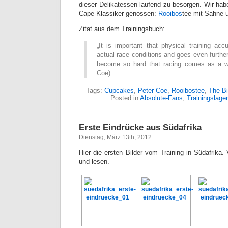
dieser Delikatessen laufend zu besorgen. Wir ha
Cape-Klassiker genossen:
Rooibos
tee mit Sahne u
Zitat aus dem Trainingsbuch:
„It is important that physical training ac
actual race conditions and goes even further
become so hard that racing comes as a we
Coe)
Tags:
Cupcakes
,
Peter Coe
,
Rooibostee
,
The Bi
Posted in
Absolute-Fans
,
Trainingslager
Erste Eindrücke aus Südafrika
Dienstag, März 13th, 2012
Hier die ersten Bilder vom Training in Südafrika
und lesen.