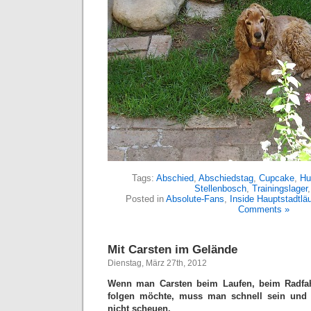
Tags:
Abschied
,
Abschiedstag
,
Cupcake
,
Hu
Stellenbosch
,
Trainingslager
Posted in
Absolute-Fans
,
Inside Hauptstadtläu
Comments »
Mit Carsten im Gelände
Dienstag, März 27th, 2012
Wenn man Carsten beim Laufen, beim Radfahr
folgen möchte, muss man schnell sein und d
nicht scheuen.