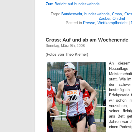
Zum Bericht auf bundeswehr.de
Tags:
Bundeswehr
,
bundeswehr.de
,
Cross
,
Cros
Zauber
,
Ohrdruf
Posted in
Presse
,
Wettkampfbericht
|
Cross: Auf und ab am Wochenende
Sonntag, März 9th, 2008
(Fotos von Theo Kiefner)
An diesem
Neuaufl
Meisterschaf
statt. Wie im
der schwer
bestmöglic
Erfolgsserie
wir schon im
verzichten,
seiner fieb
ans Bett gef
Jahren war J
einen Podest