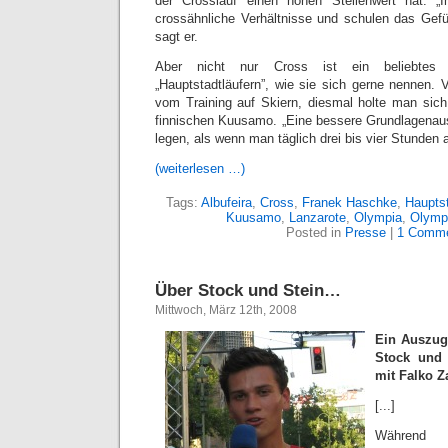
der Crosslauf einen hohen Stellenwert hat. „
crossähnliche Verhältnisse und schulen das Gefüh
sagt er.
Aber nicht nur Cross ist ein beliebtes T
„Hauptstadtläufern”, wie sie sich gerne nennen.
vom Training auf Skiern, diesmal holte man sic
finnischen Kuusamo. „Eine bessere Grundlagenau
legen, als wenn man täglich drei bis vier Stunden a
(weiterlesen …)
Tags:
Albufeira
,
Cross
,
Franek Haschke
,
Hauptst
Kuusamo
,
Lanzarote
,
Olympia
,
Olymp
Posted in
Presse
|
1 Comme
Über Stock und Stein…
Mittwoch, März 12th, 2008
Ein Auszug
Stock und 
mit Falko 
[...]
Währe