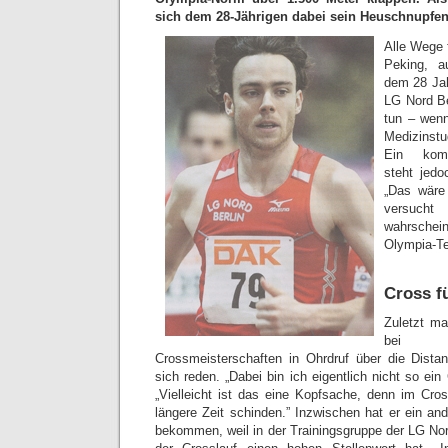
sich dem 28-Jährigen dabei sein Heuschnupfen
Alle Wege 
Peking, a
dem 28 Jahr
LG Nord Ber
tun – wen
Medizinstu
Ein komp
steht jedo
„Das wäre 
versuc
wahrschein
Olympia-Te
Cross f
Zuletzt ma
bei 
Crossmeisterschaften in Ohrdruf über die Dista
sich reden. „Dabei bin ich eigentlich nicht so ein
„Vielleicht ist das eine Kopfsache, denn im Cr
längere Zeit schinden.” Inzwischen hat er ein an
bekommen, weil in der Trainingsgruppe der LG Nor