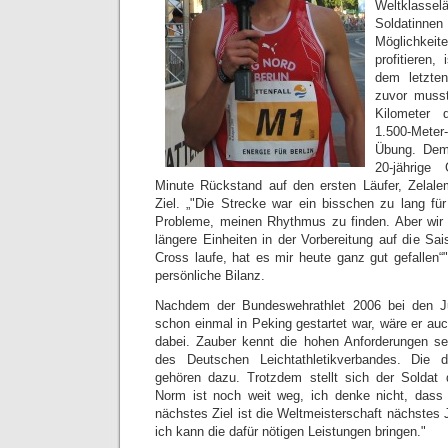
Weltklassel
Soldatinne
Möglichkeit
profitieren,
dem letzte
zuvor musst
Kilometer 
1.500-Meter-
Übung. Dem
20-jährige
Minute Rückstand auf den ersten Läufer, Zelale
Ziel. „
Die Strecke war ein bisschen zu lang für
Probleme, meinen Rhythmus zu finden. Aber wir
längere Einheiten in der Vorbereitung auf die Sa
Cross laufe, hat es mir heute ganz gut gefallen“
persönliche Bilanz.
Nachdem der Bundeswehrathlet 2006 bei den Ju
schon einmal in Peking gestartet war, wäre er au
dabei. Zauber kennt die hohen Anforderungen se
des Deutschen Leichtathletikverbandes. Die d
gehören dazu. Trotzdem stellt sich der Soldat 
Norm ist noch weit weg, ich denke nicht, dass 
nächstes Ziel ist die Weltmeisterschaft nächstes J
ich kann die dafür nötigen Leistungen bringen.