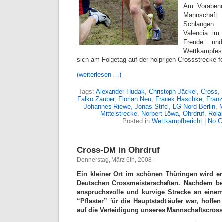
Am Vorabend
Mannschaft
Schlangen
Valencia im
Freude un
Wettkampfe
sich am Folgetag auf der holprigen Crossstrecke f
(weiterlesen …)
Tags:
Alexander Hudak
,
Christoph Jäckel
,
Cross
,
Falko Zauber
,
Florian Neu
,
Franek Haschke
,
Franz
Johannes Riewe
,
Jonas Stifel
,
LG Nord Berlin
,
Mittelstrecke
,
Norbert Löwa
,
Ohrdruf
,
Rola
Posted in
Wettkampfbericht
|
No C
Cross-DM in Ohrdruf
Donnerstag, März 6th, 2008
Ein kleiner Ort im schönen Thüringen wird er
Deutschen Crossmeisterschaften. Nachdem ber
anspruchsvolle und kurvige Strecke an eine
“Pflaster” für die Hauptstadtläufer war, hoffe
auf die Verteidigung unseres Mannschaftscross