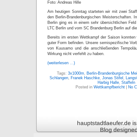
Foto: Andreas Hille
Am heutigen Sonntag starteten wir mit zwei Staff
den Berlin-Brandenburgischen Meisterschaften. In
Berlin ging es in einem sehr übersichtlichen Fel
LTC Berlin und vom SC Brandenburg Berlin auf die
Bereits im ersten Wettkampf der Saison konnten w
guter Form befinden. Unsere semispezifische Vo
von Kuusamo und die anschließenden Tempoläuf
Wirkung nicht verfehlt zu haben.
(weiterlesen …)
Tags:
3x1000m
,
Berlin-Brandenburgische Mei
Schlangen
,
Franek Haschke
,
Jonas Stifel
,
Langst
Harbig Halle
,
Staffeln
Posted in
Wettkampfbericht
|
No C
hauptstadtlaeufer.de 
Blog designe