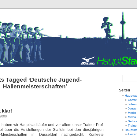
ts Tagged ‘Deutsche Jugend-
Hallenmeisterschaften’
Seiten
Hauptsta
Carst
Johan
Jonas 
 klar!
Merlin
 2008
Micha 
Sebas
n haben wir Hauptstadtläufer und vor allem unser Trainer Prof.
Traine
el über die Aufstellungen der Staffeln bei den diesjährigen
Hauptsta
-Meisterschaften in Düsseldorf nachgedacht. Konkrete
Alexa