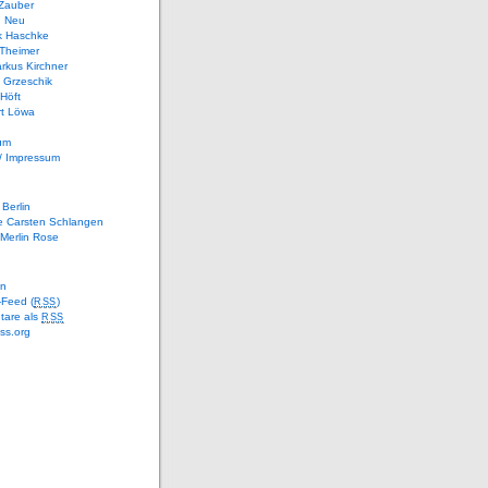
 Zauber
n Neu
k Haschke
 Theimer
rkus Kirchner
 Grzeschik
 Höft
rt Löwa
um
/ Impressum
Berlin
e Carsten Schlangen
Merlin Rose
en
-Feed (
)
RSS
are als
RSS
ss.org