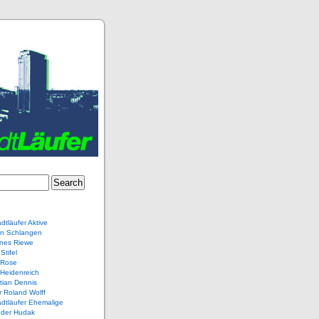
dtläufer Aktive
en Schlangen
nes Riewe
Stifel
 Rose
Heidenreich
tian Dennis
r Roland Wolff
dtläufer Ehemalige
nder Hudak