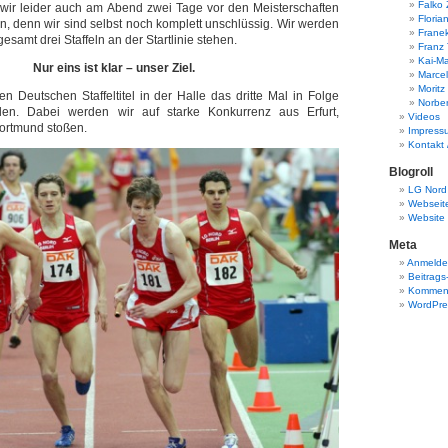
Falko
wir leider auch am Abend zwei Tage vor den Meisterschaften
Floria
n, denn wir sind selbst noch komplett unschlüssig. Wir werden
Frane
gesamt drei Staffeln an der Startlinie stehen.
Franz
Kai-Ma
Nur eins ist klar – unser Ziel.
Marcel
Moritz
en Deutschen Staffeltitel in der Halle das dritte Mal in Folge
Norbe
len. Dabei werden wir auf starke Konkurrenz aus Erfurt,
Videos
ortmund stoßen.
Impress
Kontakt 
Blogroll
LG Nord 
Webseit
Website 
Meta
Anmeld
Beitrags
Komment
WordPre