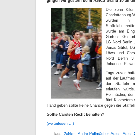
gingen wir gestern beim ASICS Grand 10 an den
Die zehn Kilom
Charlottenbur
wurden in 
Staffelabschnit
wurde am Einga
Gartens. Gestart
LG Nord Berlin
Jonas Stifel, LG
Löwa und Cars
Nord Berlin 
Johannes Riewe
Tags zuvor hatt
auf der Laufmes
der Staffeln 
erlaufen wür
Pollmächer, der
fünf Kilometern 
Hand geben sollte keine Chance gegen die Staffel
Sollte Carsten Recht behalten?
(weiterlesen …)
Tags:
2x5km
,
André Pollmächer
,
Asics
,
Asics 