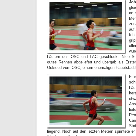
Joh
gle
an d
Me
zun
auf
feh
gri
all
wu
Läufern des OSC und LAC geschluckt. Nico S
gutes Rennen abgeliefert und übergab als Erste
Oukioud vom OSC, einem ehemaligen Hauptstadtlä
Fra
sch
Lä
he
et
Abs
lie
Re
Ca
Sta
liegend. Noch auf den letzten Metern sprintete er