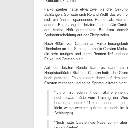
“Konkurrenz” vorbei.
Falko Zauber hatte etwa zwei bis drei Sekund
Schlangen. So hatte sich Roland Wolff das wohl v
sich ein ähnlich spannendes Rennen ab, wie im 
anderer Besetzung. Im letzten Jahr mußte Carst
auf Moritz Höft gutmachen. Es kam damal
Sprintentscheidung auf der Zielgeraden.
Nach 400m war Carsten an Falko herangelauf
Überholen an. Im Schlepptau hatte Carsten Mich
ein sehr mutiges und gutes Rennen lief und no
Falko und Carsten hielt.
Auf der letzten Runde kam es dann zu ei
Hauptstadtläufer-Staffeln. Carsten hatte das Gru
hoch gestaltet. Falko konnte daher auf den let
Carsten mithalten und seine Sprintqualitäten nicht
“Ich bin zufrieden mit dem Staffelrennen
noch etwas müde vom Training der Woche
herausgestoppte 2:21min schon recht gut.
klein wenig weniger quälen, als noch im le
Schlangen)
“Noch hatte Carsten die Nase vorn – abe
(Falko Zauber)