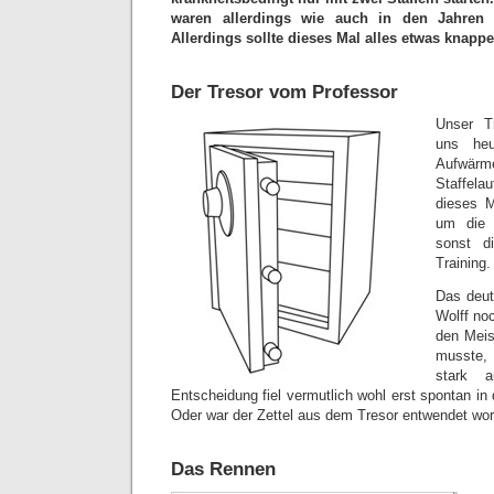
waren allerdings wie auch in den Jahren z
Allerdings sollte dieses Mal alles etwas knap
Der Tresor vom Professor
Unser Tr
uns he
Aufwä
Staffela
dieses M
um die 
sonst d
Training.
Das deut
Wolff noc
den Meis
musste, 
stark a
Entscheidung fiel vermutlich wohl erst spontan i
Oder war der Zettel aus dem Tresor entwendet wo
Das Rennen