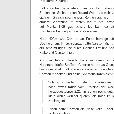
“Konkurrenz” vorbei.
Falko Zauber hatte etwa zwei bis drei Sekund
Schlangen. So hatte sich Roland Wolff das wohl v
sich ein ähnlich spannendes Rennen ab, wie im 
anderer Besetzung. Im letzten Jahr mußte Carst
auf Moritz Höft gutmachen. Es kam damal
Sprintentscheidung auf der Zielgeraden.
Nach 400m war Carsten an Falko herangelauf
Überholen an. Im Schlepptau hatte Carsten Mich
ein sehr mutiges und gutes Rennen lief und no
Falko und Carsten hielt.
Auf der letzten Runde kam es dann zu ei
Hauptstadtläufer-Staffeln. Carsten hatte das Gru
hoch gestaltet. Falko konnte daher auf den let
Carsten mithalten und seine Sprintqualitäten nicht
“Ich bin zufrieden mit dem Staffelrennen
noch etwas müde vom Training der Woche
herausgestoppte 2:21min schon recht gut.
klein wenig weniger quälen, als noch im le
Schlangen)
“Noch hatte Carsten die Nase vorn – abe
(Falko Zauber)