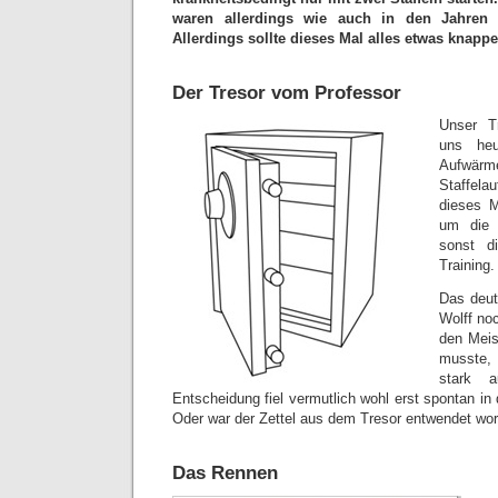
waren allerdings wie auch in den Jahren z
Allerdings sollte dieses Mal alles etwas knap
Der Tresor vom Professor
Unser Tr
uns he
Aufwä
Staffela
dieses M
um die 
sonst d
Training.
Das deut
Wolff noc
den Meis
musste, 
stark a
Entscheidung fiel vermutlich wohl erst spontan i
Oder war der Zettel aus dem Tresor entwendet wo
Das Rennen