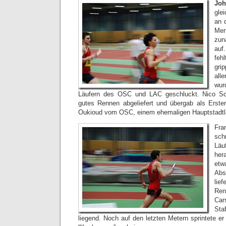
Joh
gle
an d
Me
zun
auf
feh
gri
all
wu
Läufern des OSC und LAC geschluckt. Nico S
gutes Rennen abgeliefert und übergab als Erste
Oukioud vom OSC, einem ehemaligen Hauptstadtlä
Fra
sch
Lä
he
et
Abs
lie
Re
Ca
Sta
liegend. Noch auf den letzten Metern sprintete er