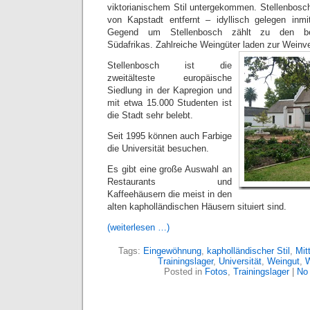
viktorianischem Stil untergekommen. Stellenbosch
von Kapstadt entfernt – idyllisch gelegen inm
Gegend um Stellenbosch zählt zu den bes
Südafrikas. Zahlreiche Weingüter laden zur Weinv
Stellenbosch ist die
zweitälteste europäische
Siedlung in der Kapregion und
mit etwa 15.000 Studenten ist
die Stadt sehr belebt.
Seit 1995 können auch Farbige
die Universität besuchen.
Es gibt eine große Auswahl an
Restaurants und
Kaffeehäusern die meist in den
alten kapholländischen Häusern situiert sind.
(weiterlesen …)
Tags:
Eingewöhnung
,
kapholländischer Stil
,
Mit
Trainingslager
,
Universität
,
Weingut
,
W
Posted in
Fotos
,
Trainingslager
|
No