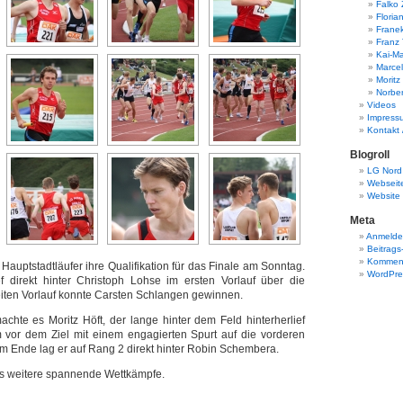
Falko
Floria
Frane
Franz
Kai-Ma
Marcel
Moritz
Norbe
Videos
Impress
Kontakt 
Blogroll
LG Nord 
Webseit
Website 
Meta
Anmeld
Beitrags
Komment
 Hauptstadtläufer ihre Qualifikation für das Finale am Sonntag.
WordPre
f direkt hinter Christoph Lohse im ersten Vorlauf über die
iten Vorlauf konnte Carsten Schlangen gewinnen.
hte es Moritz Höft, der lange hinter dem Feld hinterherlief
 vor dem Ziel mit einem engagierten Spurt auf die vorderen
Am Ende lag er auf Rang 2 direkt hinter Robin Schembera.
s weitere spannende Wettkämpfe.