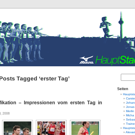
Posts Tagged ‘erster Tag’
Seiten
Hauptsta
Carst
fikation – Impressionen vom ersten Tag in
Johan
Jonas 
Merlin
d, 2008
Micha 
Sebas
Traine
Hauptsta
Alexa