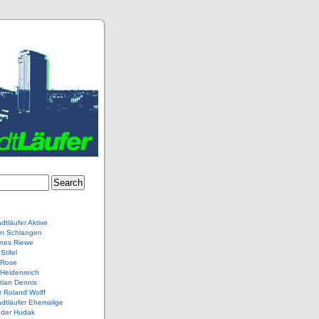
dtläufer Aktive
en Schlangen
nes Riewe
Stifel
 Rose
Heidenreich
tian Dennis
r Roland Wolff
dtläufer Ehemalige
nder Hudak