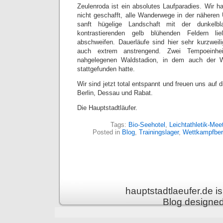
Zeulenroda ist ein absolutes Laufparadies. Wir 
nicht geschafft, alle Wanderwege in der nähere
sanft hügelige Landschaft mit der dunkelb
kontrastierenden gelb blühenden Feldern li
abschweifen. Dauerläufe sind hier sehr kurzweil
auch extrem anstrengend. Zwei Tempoeinhei
nahgelegenen Waldstadion, in dem auch der 
stattgefunden hatte.
Wir sind jetzt total entspannt und freuen uns au
Berlin, Dessau und Rabat.
Die Hauptstadtläufer.
Tags:
Bio-Seehotel
,
Leichtathletik-Mee
Posted in
Blog
,
Trainingslager
,
Wettkampfber
hauptstadtlaeufer.de 
Blog designe