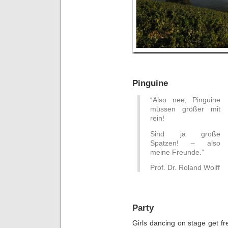
Pinguine
“Also nee, Pinguine
müssen größer mit
rein!
Sind ja große
Spatzen! – also
meine Freunde.”
Prof. Dr. Roland Wolff
Party
Girls dancing on stage get fr